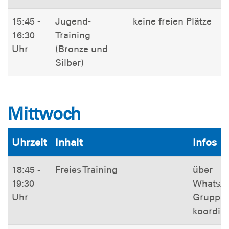
15:45 -
Jugend-
keine freien Plätze
16:30
Training
Uhr
(Bronze und
Silber)
Mittwoch
Uhrzeit
Inhalt
Infos
18:45 -
Freies Training
über
19:30
WhatsA
Uhr
Gruppe
koordini